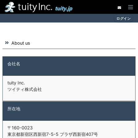
コンテンツにスキップする
TOP
ログイン
Web System
Business
About us
About us
会社名
tuity Inc.
ツイティ株式会社
所在地
〒160-0023
東京都新宿区西新宿7-5-5 プラザ西新宿407号